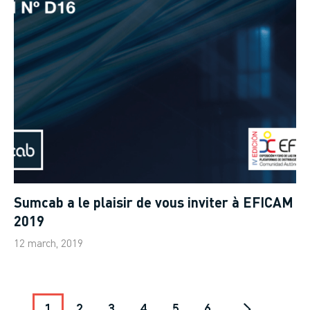
Sumcab a le plaisir de vous inviter à EFICAM
2019
12 march, 2019
Pagination
1
Página
2
Página
3
Página
4
Página
5
Página
6