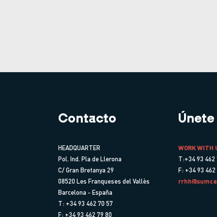
Contacto
Únete
HEADQUARTER
WORK WITH 
Pol. Ind. Pla de Llerona
T:+34 93 462 
C/ Gran Bretanya 29
F: +34 93 462
08520 Les Franqueses del Vallès
rrhh@sumca
Barcelona - España
T: +34 93 462 70 57
F: +34 93 462 79 80