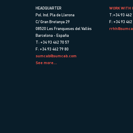
HEADQUARTER
WORK WITH 
Pol. Ind. Pla de Llerona
T:+34 93 462 
C/ Gran Bretanya 29
F: +34 93 462
08520 Les Franqueses del Vallès
rrhh@sumca
Barcelona - España
T: +34 93 462 70 57
F: +34 93 462 79 80
sumcab@sumcab.com
See more...