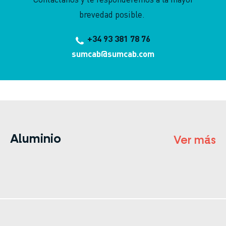
brevedad posible.
+34 93 381 78 76
sumcab@sumcab.com
Aluminio
Ver más