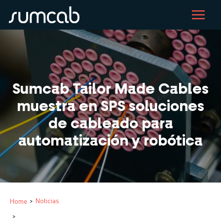
Pasar
al
contenido
principal
Sumcab Tailor Made Cables
muestra en SPS soluciones
de cableado para
automatización y robótica
Sobrescribir
Noticias
Home