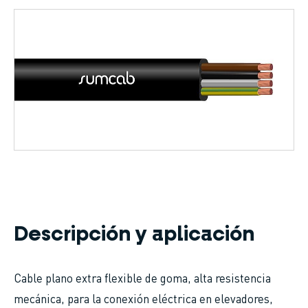
Sobrescribir
enlaces
de
ayuda
a
la
navegación
Descripción y aplicación
Cable plano extra flexible de goma, alta resistencia
mecánica, para la conexión eléctrica en elevadores,