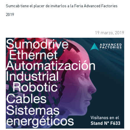
enlaces
Sumcab tiene el placer de invitarlos a la Feria Advanced Factories
2019
de
ayuda
19 marzo, 2019
a
la
navegación