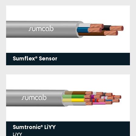
Sumflex® Sensor
Sumtronic® LiYY
LiYY