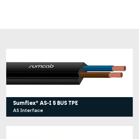
de
ayuda
a
la
navegación
Sumflex® AS-I 5 BUS TPE
AS Interface