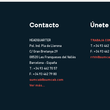
Contacto
Únete
HEADQUARTER
TRABAJA CO
Pol. Ind. Pla de Llerona
T:+34 93 462 
C/ Gran Bretanya 29
F: +34 93 462
08520 Les Franqueses del Vallès
rrhh@sumca
Barcelona - España
T: +34 93 462 70 57
F: +34 93 462 79 80
sumcab@sumcab.com
Ver más...