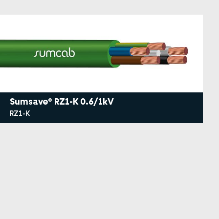
Sumsave® RZ1-K 0.6/1kV
RZ1-K