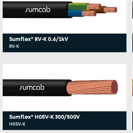
Sumflex® RV-K 0.6/1kV
RV-K
Sumflex® H05V-K 300/500V
H05V-K