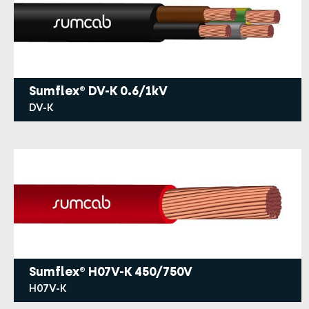
Sumflex® DV-K 0.6/1kV
DV-K
Sumflex® H07V-K 450/750V
H07V-K