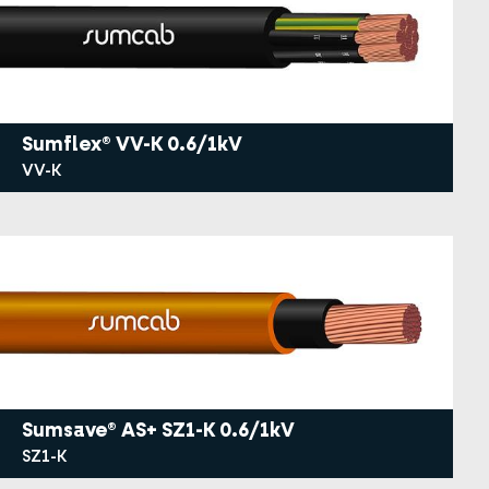
Sumflex® VV-K 0.6/1kV
VV-K
Sumsave® AS+ SZ1-K 0.6/1kV
SZ1-K