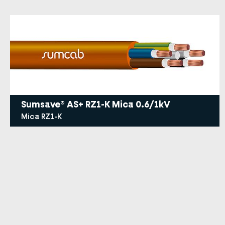
Sumsave® AS+ RZ1-K Mica 0.6/1kV
Mica RZ1-K
Paginación