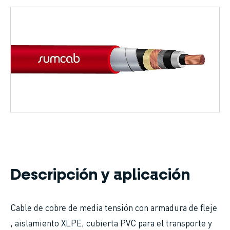
Sobrescribir
enlaces
de
ayuda
a
la
navegación
Descripción y aplicación
Cable de cobre de media tensión con armadura de fleje
, aislamiento XLPE, cubierta PVC para el transporte y