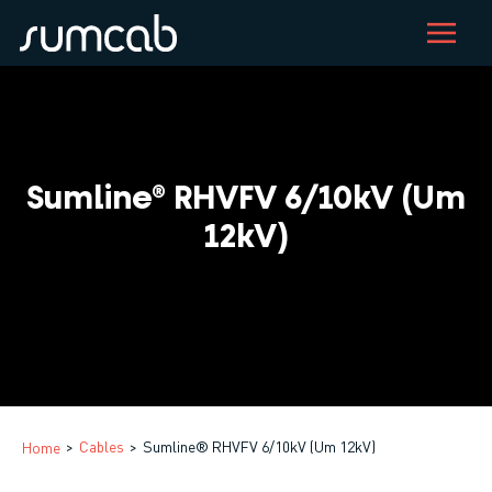
Pasar
al
contenido
principal
Sumline® RHVFV 6/10kV (Um
12kV)
Cables
Sumline® RHVFV 6/10kV (Um 12kV)
Home