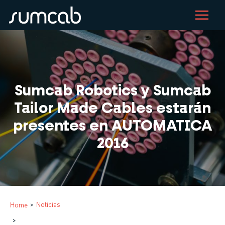
Pasar
al
contenido
principal
Sumcab Robotics y Sumcab
Tailor Made Cables estarán
presentes en AUTOMATICA
2016
Sobrescribir
Noticias
Home